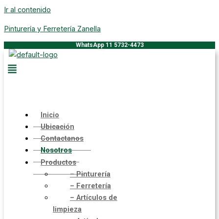
Ir al contenido
Pinturería y Ferretería Zanella
WhatsApp 11 5732-4473
Inicio
Ubicación
Contactanos
Nosotros
Productos
– Pinturería
– Ferretería
– Artículos de
limpieza