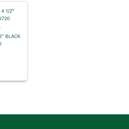
r
/2″ BLACK
0