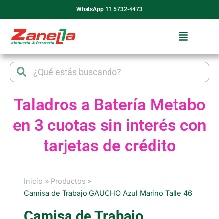
Ir
WhatsApp 11 5732-4473
al
contenido
Search
Search
Taladros a Batería Metabo
en 3 cuotas sin interés con
tarjetas de crédito
Inicio
Productos
Camisa de Trabajo GAUCHO Azul Marino Talle 46
Camisa de Trabajo