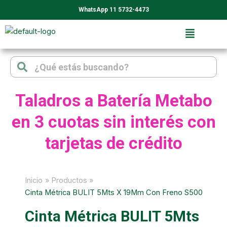
Ir
WhatsApp 11 5732-4473
al
contenido
Search
Search
Taladros a Batería Metabo
en 3 cuotas sin interés con
tarjetas de crédito
Inicio
Productos
Cinta Métrica BULIT 5Mts X 19Mm Con Freno S500
Cinta Métrica BULIT 5Mts