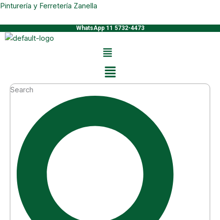
Ir
Pinturería y Ferretería Zanella
al
WhatsApp 11 5732-4473
contenido
Menú
Search