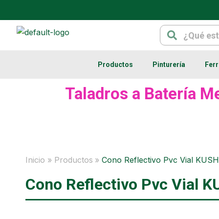
Ir
al
Search
Search
contenido
Productos
Pinturería
Ferr
Taladros a Batería Me
Inicio
Productos
Cono Reflectivo Pvc Vial KU
Cono Reflectivo Pvc Vial