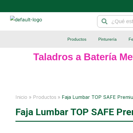
Ir
al
Search
Search
contenido
Productos
Pinturería
Fe
Taladros a Batería Me
Inicio
Productos
Faja Lumbar TOP SAFE Premi
Faja Lumbar TOP SAFE Pre