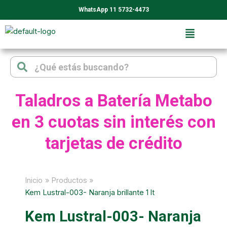
Ir
WhatsApp 11 5732-4473
al
contenido
Search
Search
Taladros a Batería Metabo
en 3 cuotas sin interés con
tarjetas de crédito
Inicio
Productos
Kem Lustral-003- Naranja brillante 1 lt
Kem Lustral-003- Naranja