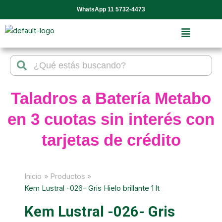
Ir
WhatsApp 11 5732-4473
al
contenido
Search
Search
Taladros a Batería Metabo
en 3 cuotas sin interés con
tarjetas de crédito
Inicio
Productos
Kem Lustral -026- Gris Hielo brillante 1 lt
Kem Lustral -026- Gris