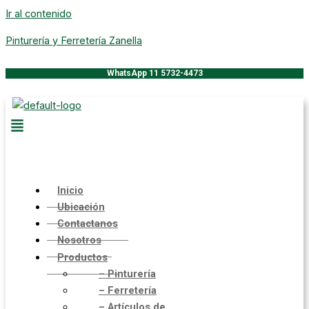
Ir al contenido
Pinturería y Ferretería Zanella
WhatsApp 11 5732-4473
Inicio
Ubicación
Contactanos
Nosotros
Productos
– Pinturería
– Ferretería
– Artículos de