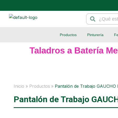
Ir
al
Search
Search
contenido
Productos
Pinturería
Fe
Taladros a Batería Me
Inicio
Productos
Pantalón de Trabajo GAUCHO B
Pantalón de Trabajo GAUCH