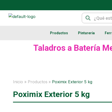
Ir
al
Search
Search
contenido
Productos
Pinturería
Ferr
Taladros a Batería Me
Inicio
Productos
Poximix Exterior 5 kg
Poximix Exterior 5 kg