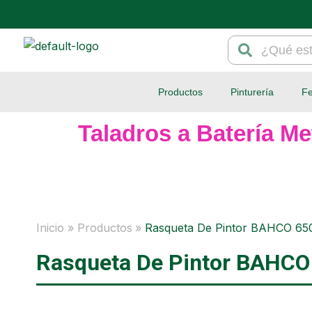
Ir
al
Search
Search
contenido
Productos
Pinturería
Fe
Taladros a Batería Me
Inicio
Productos
Rasqueta De Pintor BAHCO 65
Rasqueta De Pintor BAHCO