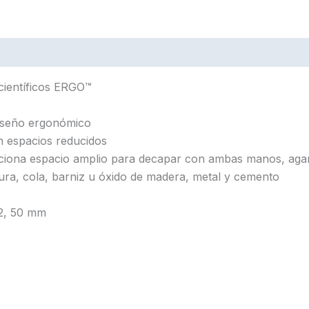
científicos ERGO™
iseño ergonómico
n espacios reducidos
na espacio amplio para decapar con ambas manos, agarr
ura, cola, barniz u óxido de madera, metal y cemento
42, 50 mm