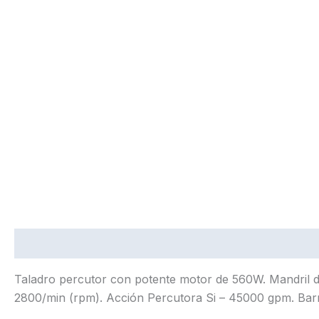
Descripción
Información adicional
Taladro percutor con potente motor de 560W. Mandril de 
2800/min (rpm). Acción Percutora Si – 45000 gpm. Barr