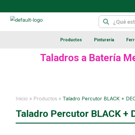
Ir
al
Search
Search
contenido
Productos
Pinturería
Ferr
Taladros a Batería Me
Inicio
Productos
Taladro Percutor BLACK + 
Taladro Percutor BLACK 