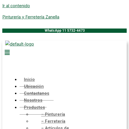
Ir al contenido
Pinturería y Ferretería Zanella
WhatsApp 11 5732-4473
Inicio
Ubicación
Contactanos
Nosotros
Productos
– Pinturería
– Ferretería
– Artículos de