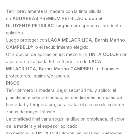
Teñir previamente la madera con la tinta diluida
en
AGUARRÁS PREMIUM PETRILAC o con el
DILUYENTE PETRILAC
según
corresponda al producto
aplicado.
Luego proteger con
LACA MELACRILICA, Barniz Marino
CAMPBELL®
o el recubrimiento elegido.
Otra opción de aplicación es: mezclar la
TINTA COLOR
con
aceite de teka hasta 60 cm3 por litro de
LACA
MELACRILICA, Barniz Marino CAMPBELL u
barnices,
protectores, stains y/o lasures.
PISOS
Teñir primero la madera, dejar secar 24 hs. y aplicar el
plastificante selec- cionado, en condiciones normales de
humedad y temperatura, para evitar el cambio de color en
zonas de mayor tránsito.
La tonalidad final varía según la dilución empleada, el color
de la madera y el espesor aplicado.
No mezclar la
TINTA COLOR
con las lacas poliuretánicas,