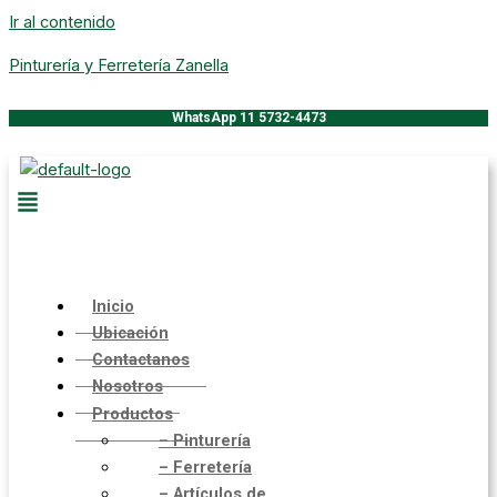
Ir al contenido
Pinturería y Ferretería Zanella
WhatsApp 11 5732-4473
Inicio
Ubicación
Contactanos
Nosotros
Productos
– Pinturería
– Ferretería
– Artículos de