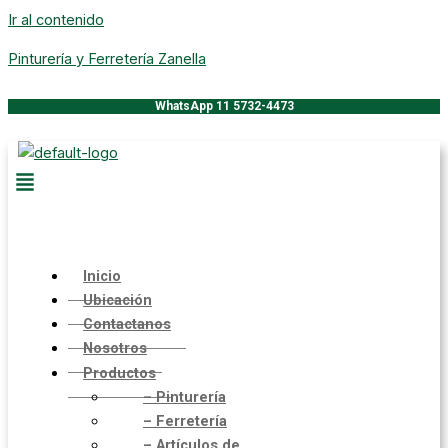
Ir al contenido
Pinturería y Ferretería Zanella
WhatsApp 11 5732-4473
Inicio
Ubicación
Contactanos
Nosotros
Productos
– Pinturería
– Ferretería
– Artículos de