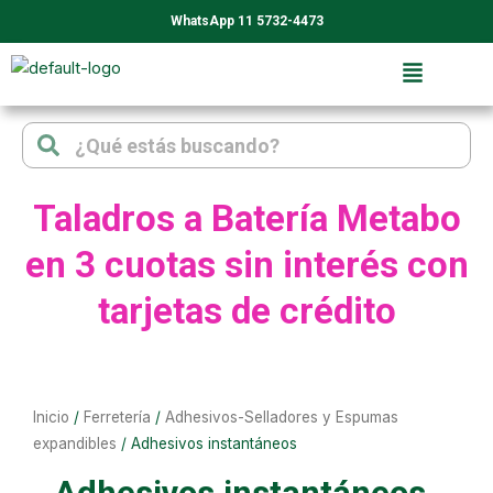
Ir
WhatsApp 11 5732-4473
al
contenido
Search
Search
Taladros a Batería Metabo
en 3 cuotas sin interés con
tarjetas de crédito
Inicio
/
Ferretería
/
Adhesivos-Selladores y Espumas
expandibles
/ Adhesivos instantáneos