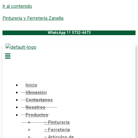
Ir al contenido
Pinturería y Ferretería Zanella
WhatsApp 11 5732-4473
Inicio
Ubicación
Contactanos
Nosotros
Productos
– Pinturería
– Ferretería
– Artículos de