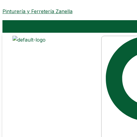
Ir
Pinturería y Ferretería Zanella
al
contenido
Search
Search