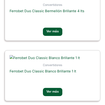
Convertidores
Ferrobet Duo Classic Bermellón Brillante 4 lts
Convertidores
Ferrobet Duo Classic Blanco Brillante 1 lt