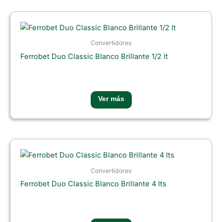
Convertidores
Ferrobet Duo Classic Blanco Brillante 1/2 lt
Convertidores
Ferrobet Duo Classic Blanco Brillante 4 lts