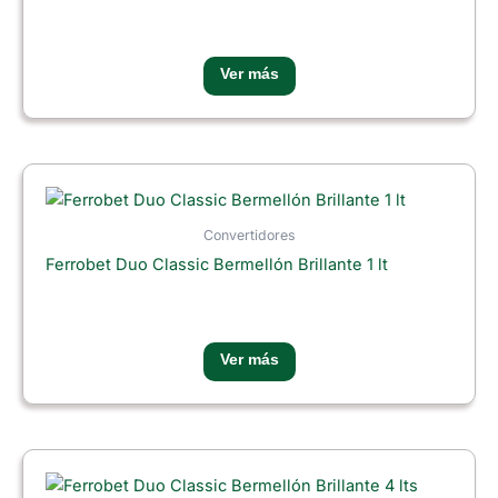
Convertidores
Ferrobet Duo Classic Bermellón Brillante 1 lt