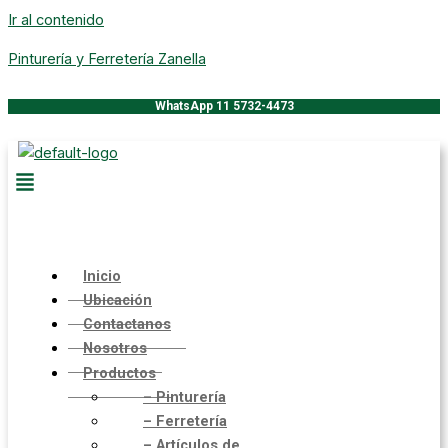
Ir al contenido
Pinturería y Ferretería Zanella
WhatsApp 11 5732-4473
Inicio
Ubicación
Contactanos
Nosotros
Productos
– Pinturería
– Ferretería
– Artículos de