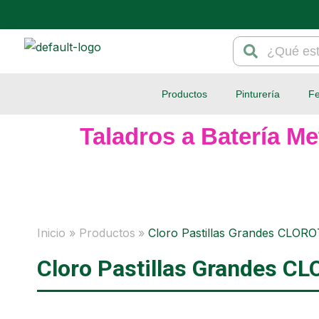
Ir
al
Search
Search
contenido
Productos
Pinturería
Fe
Taladros a Batería Me
Inicio
Productos
Cloro Pastillas Grandes CLOR
Cloro Pastillas Grandes C