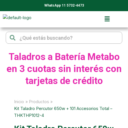
Ir
WhatsApp 11 5732-4473
al
contenido
Search
Search
Taladros a Batería Metabo
en 3 cuotas sin interés con
tarjetas de crédito
Inicio
Productos
Kit Taladro Percutor 650w + 101 Accesorios Total –
THKTHP1012-4