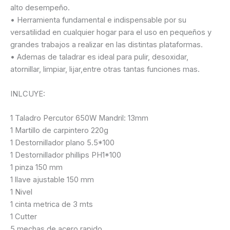
alto desempeño.
• Herramienta fundamental e indispensable por su
versatilidad en cualquier hogar para el uso en pequeños y
grandes trabajos a realizar en las distintas plataformas.
• Ademas de taladrar es ideal para pulir, desoxidar,
atornillar, limpiar, lijar,entre otras tantas funciones mas.
INLCUYE:
1 Taladro Percutor 650W Mandril: 13mm
1 Martillo de carpintero 220g
1 Destornillador plano 5.5*100
1 Destornillador phillips PH1*100
1 pinza 150 mm
1 llave ajustable 150 mm
1 Nivel
1 cinta metrica de 3 mts
1 Cutter
5 mechas de acero rapido